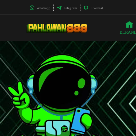
Whatsapp
Telegram
Livechat
BERAN