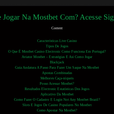
e Jogar Na Mostbet Com? Acesse Sig
Content
Características Live Casino
Tipos De Jogos
O Que É Mostbet Casino Electronic Como Funciona Em Portugal?
Aviator Mostbet – Estratégias E Asi Como Jogar
Blackjack
Guia Andatura A Passo Para Fazer Um Saque Na Mostbet
Apostas Combinadas
Melhores Caça-níqueis
Posso Acessar Mostbet?
Resultados Electronic Estatísticas Dos Jogos
Aplicativo Da Mostbet
Como Fazer O Cadastro E Login Not Any Mostbet Brazil?
Slots E Jogos De Casino Populares No Mostbet
Como Apostar Na Mostbet?