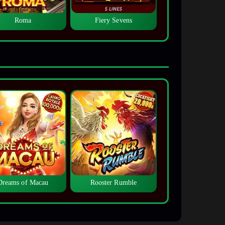
Roma
Fiery Sevens
Dreams of Macau
Rooster Rumble